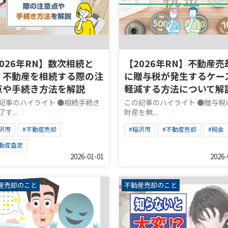
026年RN】数次相続と
【2026年RN】不動産売
？不動産を相続する際の注
に贈与税が発生するケー
点や手続き方法を解説
軽減する方法について解
記事のハイライト ●相続手続き
この記事のハイライト ●贈与税
す...
財産を無...
沢市
#不動産売却
#稲沢市
#不動産売却
#税金
不動産査定
2026-01-01
2026-
産売却のこと
不動産売却のこと