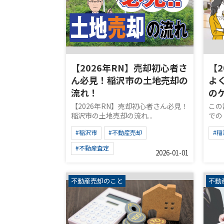
【2026年RN】売却初心者さ
【
ん必見！稲沢市の土地売却の
よ
流れ！
の
【2026年RN】売却初心者さん必見！
この
稲沢市の土地売却の流れ...
でのト
#稲沢市
#不動産売却
#稲
#不動産査定
2026-01-01
不動産売却のこと
不動