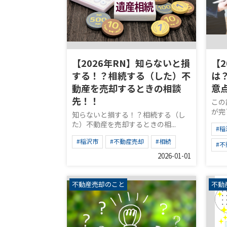
【2026年RN】知らないと損
【2
する！？相続する（した）不
は
動産を売却するときの相談
意
先！！
この
が完了
知らないと損する！？相続する（し
た）不動産を売却するときの相...
#稲
#稲沢市
#不動産売却
#相続
#
2026-01-01
不動産売却のこと
不動