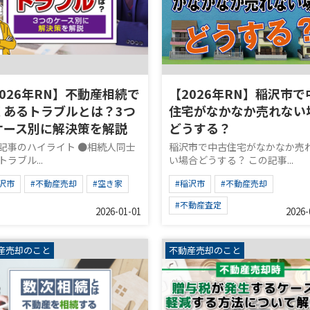
2026年RN】不動産相続で
【2026年RN】稲沢市で
くあるトラブルとは？3つ
住宅がなかなか売れない
ケース別に解決策を解説
どうする？
記事のハイライト ●相続人同士
稲沢市で中古住宅がなかなか売
ラブル...
い場合どうする？ この記事...
沢市
#不動産売却
#空き家
#稲沢市
#不動産売却
#不動産査定
2026-01-01
2026-
産売却のこと
不動産売却のこと