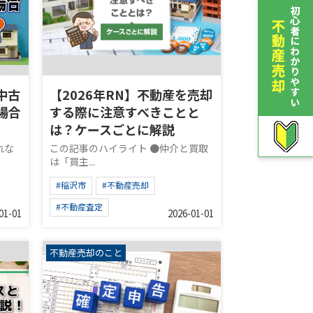
中古
【2026年RN】不動産を売却
場合
する際に注意すべきことと
は？ケースごとに解説
れな
この記事のハイライト ●仲介と買取
は「買主...
#稲沢市
#不動産売却
#不動産査定
01-01
2026-01-01
不動産売却のこと