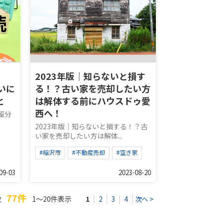
2023年版｜知らないと損す
いに
る！？古い家を売却したい方
と
は解体する前にハウスドゥ愛
西へ！
留分
2023年版｜知らないと損する！？古
い家を売却したい方は解体...
#稲沢市
#不動産売却
#空き家
09-03
2023-08-20
77件
数
1～20件表示
1
2
3
4
次へ >