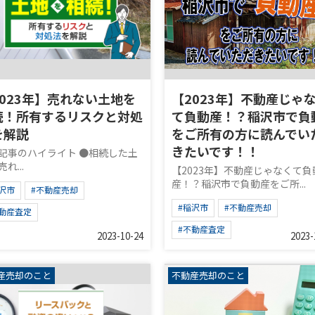
2023年】売れない土地を
【2023年】不動産じゃ
続！所有するリスクと対処
て負動産！？稲沢市で負
を解説
をご所有の方に読んでい
きたいです！！
記事のハイライト ●相続した土
れ...
【2023年】不動産じゃなくて負
産！？稲沢市で負動産をご所...
沢市
#不動産売却
#稲沢市
#不動産売却
不動産査定
#不動産査定
2023-10-24
2023-
産売却のこと
不動産売却のこと