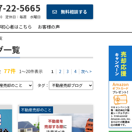
-22-5665
無料相談する
0
定休日：
毎週 水曜日
却初心者はこちら
お客様の声
覧
グ一覧
77件
数
1～20件表示
1
2
3
4
次へ >
タグ：
不動産売却のこと