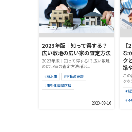
2023年版｜知って得する？
【
広い敷地の広い家の査定方法
な
ク
2023年版｜知って得する!？広い敷地
の広い家の査定方法稲沢...
準
この
#稲沢市
#不動産売却
クを利
#市街化調整区域
#稲
#
2023-09-16