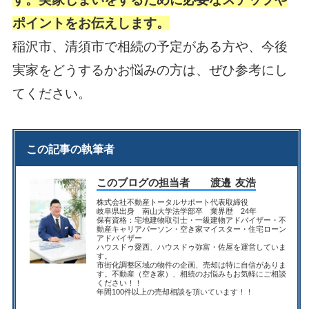
ポイントをお伝えします。
稲沢市、清須市で相続の予定がある方や、今後
実家をどうするかお悩みの方は、ぜひ参考にし
てください。
この記事の執筆者
このブログの担当者 渡邉 友浩
株式会社不動産トータルサポート代表取締役
岐阜県出身 南山大学法学部卒 業界歴 24年
保有資格：宅地建物取引士・一級建物アドバイザー・不
動産キャリアパーソン・空き家マイスター・住宅ローン
アドバイザー
ハウスドゥ愛西、ハウスドゥ弥富・佐屋を運営していま
す。
市街化調整区域の物件の企画、売却は特に自信がありま
す。不動産（空き家）、相続のお悩みもお気軽にご相談
ください！！
年間100件以上の売却相談を頂いています！！