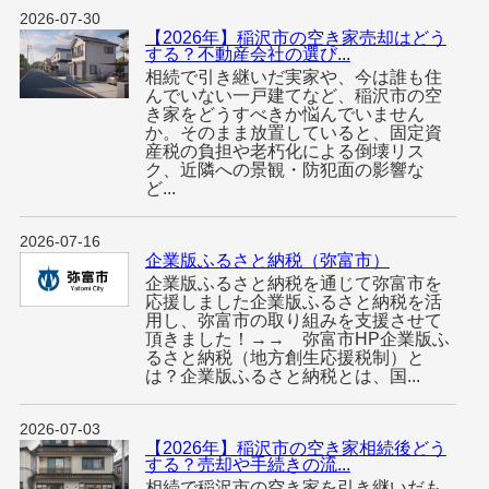
2026-07-30
【2026年】稲沢市の空き家売却はどう
する？不動産会社の選び...
相続で引き継いだ実家や、今は誰も住
んでいない一戸建てなど、稲沢市の空
き家をどうすべきか悩んでいません
か。そのまま放置していると、固定資
産税の負担や老朽化による倒壊リス
ク、近隣への景観・防犯面の影響な
ど...
2026-07-16
企業版ふるさと納税（弥富市）
企業版ふるさと納税を通じて弥富市を
応援しました企業版ふるさと納税を活
用し、弥富市の取り組みを支援させて
頂きました！→→ 弥富市HP企業版ふ
るさと納税（地方創生応援税制）と
は？企業版ふるさと納税とは、国...
2026-07-03
【2026年】稲沢市の空き家相続後どう
する？売却や手続きの流...
相続で稲沢市の空き家を引き継いだも