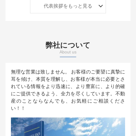
したのは、人口減少、過疎化が囁かれているこのエ
代表挨拶をもっと見る
リアで少しでもお役立にたちたいという想いからで
す。 2023年2月５日、津島市、弥富市の不動産売買
専門店としてハウスドゥ弥富・佐屋をオープンしま
した。私たちは、この西尾張で不動産業を通じて地
域の発展に貢献したいのです。 不動産は、一生に一
弊社について
度のお買い物です。また、ご所有の不動産を売却す
About us
るには、大きなご決断があるかと思います。不動産
を買うのも、売るのも絶対に失敗したくない！どこ
に依頼したらよいか、ご不安でいっぱいかと思いま
無理な営業は致しません。 お客様のご要望に真摯に
す。 そんなときは、どうか、我々にお声掛けくださ
耳を傾け、本質を理解し、お客様が本当に必要とさ
い。我々は、『最高の商品とサービスをご提供す
れている情報をより迅速に、より豊富に、より的確
る』為、日々、不断の努力を欠かさず、地域を走り
にご提供できるよう、全力を尽くしています。不動
回っています。 お客様が、求める不動産業者。それ
産のことならなんでも、お気軽にご相談くださ
が、株式会社不動産トータルサポートです。
い！！