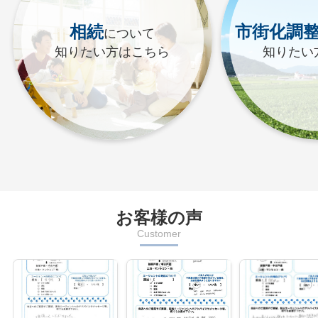
相続
市街化調
について
知りたい方はこちら
知りたい
お客様の声
Customer