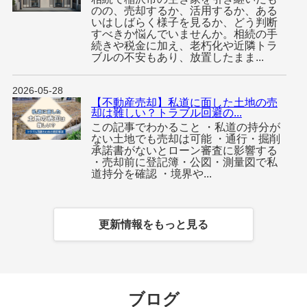
のの、売却するか、活用するか、ある
いはしばらく様子を見るか、どう判断
すべきか悩んでいませんか。相続の手
続きや税金に加え、老朽化や近隣トラ
ブルの不安もあり、放置したまま...
2026-05-28
【不動産売却】私道に面した土地の売
却は難しい？トラブル回避の...
この記事でわかること ・私道の持分が
ない土地でも売却は可能 ・通行・掘削
承諾書がないとローン審査に影響する
・売却前に登記簿・公図・測量図で私
道持分を確認 ・境界や...
更新情報をもっと見る
ブログ