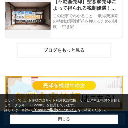
【不動産売却】空き家売却に
よって得られる税制優遇！
3,000万円控除の要点まとめ
この記事でわかること ・取得費加算
の特例は譲渡所得を抑えるための制
度 ・空き家...
ブログをもっと見る
当サイトでは、お客様の当サイト利用状況把握、サービス向上検討を目的と
して、クッキー（Cookie）を使用しています。
詳しくは、当社の
「Cookieの取扱いについて」
をご確認ください。
閉じる
ページトップへ