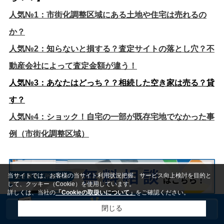
人気№1：
市街化調整区域にある土地や住宅は売れるの
か？
人気№2：
知らないと損する？査定サイトの落とし穴？不
動産会社によって査定金額が違う！
人気№3：
あなたはどっち？？相続した空き家は売る？貸
す？
人気№4：
ショック！自宅の一部が既存宅地でなかった事
例（市街化調整区域）
当サイトでは、お客様の当サイト利用状況把握、サービス向上検討を目的と
して、クッキー（Cookie）を使用しています。
詳しくは、当社の
「Cookieの取扱いについて」
をご確認ください。
閉じる