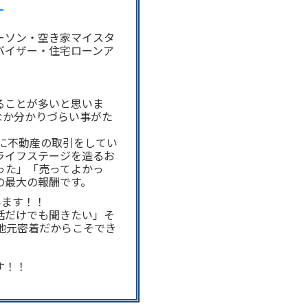
人
ーソン・空き家マイスタ
バイザー・住宅ローンア
ることが多いと思いま
なか分かりづらい事がた
に不動産の取引をしてい
ライフステージを造るお
った」「売ってよかっ
の最大の報酬です。
います！！
話だけでも聞きたい」そ
地元密着だからこそでき
す！！