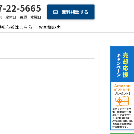
-22-5665
無料相談する
0
定休日：
毎週 水曜日
却初心者はこちら
お客様の声