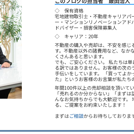
このブログの担当者 飯田浩
◇ 保有資格
宅地建物取引士・不動産キャリアパ
ー・マンションリノベーションアド
ドバイザー・損害保険募集人
◇ キャリア：20年
不動産の購入や売却は、不安を感じ
す。不動産以外の諸費用など、なか
くさんあると思います。
でも、ご安心ください。 私たちは単
る訳ではありません。お客様の次の
手伝いをしています。 「買ってよか
た」というお客様のお言葉が私たち
年間100件以上の売却相談を頂いて
「売れるのか分からない」「まずは
んなお気持ちからでも大歓迎です。 
る、ご提案をお約束いたします！
まずは
ご相談
からお待ちしておりま