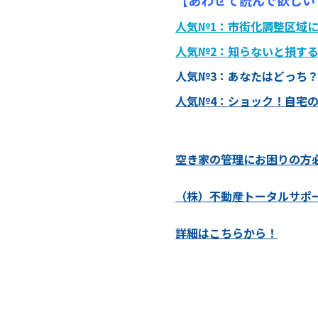
人気№1：
市街化調整区域
人気№2：
知らないと損す
人気№3：
あなたはどっち
人気№4：
ショック！自宅
空き家の管理にお困りの方
（株）不動産トータルサポ
詳細はこちらから！