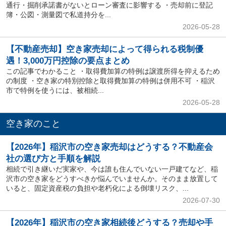
通行・掘削承諾書がないとローン審査に影響する ・売却前に登記
簿・公図・測量図で私道持分を...
2026-05-28
【不動産売却】空き家売却によって得られる税制優
遇！3,000万円控除の要点まとめ
この記事でわかること ・取得費加算の特例は譲渡所得を抑えるため
の制度 ・空き家の特別控除と取得費加算の特例は併用不可 ・稲沢
市で特例を使うには、被相続...
2026-05-28
空き家のこと
【2026年】稲沢市の空き家売却はどうする？不動産会
社の選び方と手順を解説
相続で引き継いだ実家や、今は誰も住んでいない一戸建てなど、稲
沢市の空き家をどうすべきか悩んでいませんか。そのまま放置して
いると、固定資産税の負担や老朽化による倒壊リスク、...
2026-07-30
【2026年】稲沢市の空き家相続後どうする？売却や手