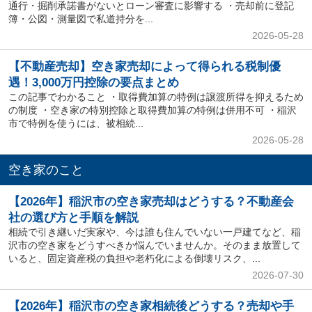
通行・掘削承諾書がないとローン審査に影響する ・売却前に登記
簿・公図・測量図で私道持分を...
2026-05-28
【不動産売却】空き家売却によって得られる税制優
遇！3,000万円控除の要点まとめ
この記事でわかること ・取得費加算の特例は譲渡所得を抑えるため
の制度 ・空き家の特別控除と取得費加算の特例は併用不可 ・稲沢
市で特例を使うには、被相続...
2026-05-28
空き家のこと
【2026年】稲沢市の空き家売却はどうする？不動産会
社の選び方と手順を解説
相続で引き継いだ実家や、今は誰も住んでいない一戸建てなど、稲
沢市の空き家をどうすべきか悩んでいませんか。そのまま放置して
いると、固定資産税の負担や老朽化による倒壊リスク、...
2026-07-30
【2026年】稲沢市の空き家相続後どうする？売却や手