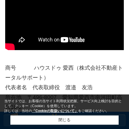
商号 ハウスドゥ 愛西（株式会社不動産ト
ータルサポート）
代表者名 代表取締役 渡邉 友浩
所在地
〒
496-8007
愛知県愛西市南河田町高
当サイトでは、お客様の当サイト利用状況把握、サービス向上検討を目的と
して、クッキー（Cookie）を使用しています。
台
10-2
詳しくは、当社の
「Cookieの取扱いについて」
をご確認ください。
電話番号
0567-22-5665
閉じる
FAX
0567-22-5670