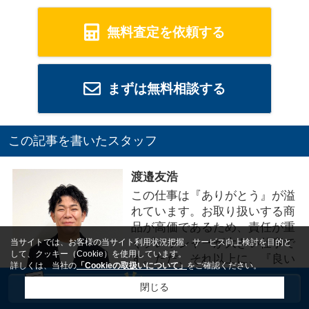
無料査定を依頼する
まずは無料相談する
この記事を書いたスタッフ
渡邉友浩
この仕事は『ありがとう』が溢
れています。お取り扱いする商
品が高価であるため、責任が重
くプレッシャーが大きい仕事で
当サイトでは、お客様の当サイト利用状況把握、サービス向上検討を目的と
して、クッキー（Cookie）を使用しています。
す。ただ、それ以上に、『良い
詳しくは、当社の
「Cookieの取扱いについて」
をご確認ください。
物件を見つけてくれてありがと
閉じる
う！！』『早...