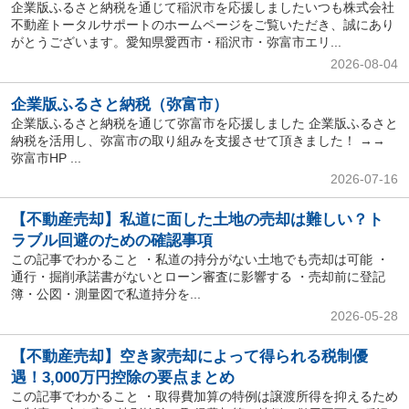
企業版ふるさと納税を通じて稲沢市を応援しましたいつも株式会社
不動産トータルサポートのホームページをご覧いただき、誠にあり
がとうございます。愛知県愛西市・稲沢市・弥富市エリ...
2026-08-04
企業版ふるさと納税（弥富市）
企業版ふるさと納税を通じて弥富市を応援しました 企業版ふるさと
納税を活用し、弥富市の取り組みを支援させて頂きました！ →→
弥富市HP ...
2026-07-16
【不動産売却】私道に面した土地の売却は難しい？ト
ラブル回避のための確認事項
この記事でわかること ・私道の持分がない土地でも売却は可能 ・
通行・掘削承諾書がないとローン審査に影響する ・売却前に登記
簿・公図・測量図で私道持分を...
2026-05-28
【不動産売却】空き家売却によって得られる税制優
遇！3,000万円控除の要点まとめ
この記事でわかること ・取得費加算の特例は譲渡所得を抑えるため