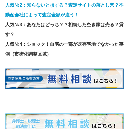
人気№2：
知らないと損する？査定サイトの落とし穴？不
動産会社によって査定金額が違う！
人気№3：
あなたはどっち？？相続した空き家は売る？貸
す？
人気№4：
ショック！自宅の一部が既存宅地でなかった事
例（市街化調整区域）