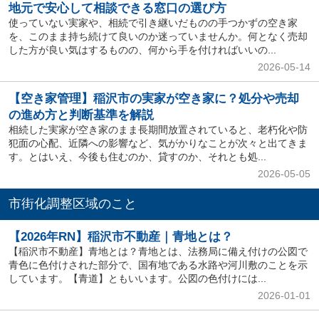
地元で安心して相談できる窓口の選び方
使っていない実家や、相続で引き継いだものの手つかずの空き家
を、このまま持ち続けて良いのか迷っていませんか。何となく売却
した方が良い気はするものの、何から手を付ければいいの...
2026-05-14
【空き家管理】稲沢市の実家が空き家に？処分や売却
の進め方と判断基準を解説
相続した実家が空き家のまま長期間放置されていると、老朽化や防
犯面の心配、近隣への影響など、気がかりなことが次々と出てきま
す。とはいえ、今後も住むのか、貸すのか、それとも処...
2026-05-05
市街化調整区域のこと
【2026年RN】稲沢市不動産｜青地とは？
【稲沢市不動産】青地とは？青地とは、法務局に備え付けの公図で
青色に色付けされた部分で、国有地である水路や河川敷のことを示
しています。【青道】ともいいます。公図の色付けには...
2026-01-01