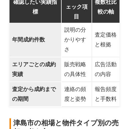
確認したい実績指
複数社比
ェック項
標
較の軸
目
説明の分
査定価格
年間成約件数
かりやす
と根拠
さ
エリアごとの成約
販売戦略
広告活動
実績
の具体性
の内容
査定から成約まで
連絡の頻
報告頻度
の期間
度と姿勢
と手数料
津島市の相場と物件タイプ別の売