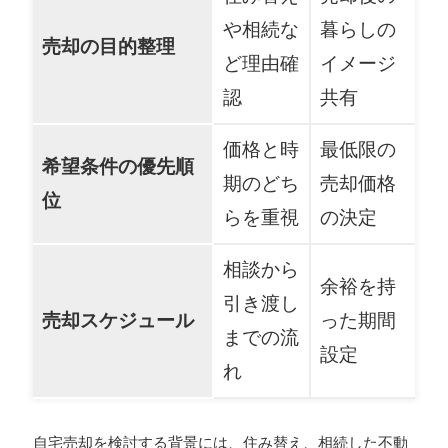
や相続な
暮らしの
売却の目的整理
ど理由確
イメージ
認
共有
価格と時
最低限の
希望条件の優先順
期のどち
売却価格
位
らを重視
の決定
相談から
余裕を持
引き渡し
売却スケジュール
った期間
までの流
設定
れ
自宅売却を検討する背景には、住み替え、相続した不動