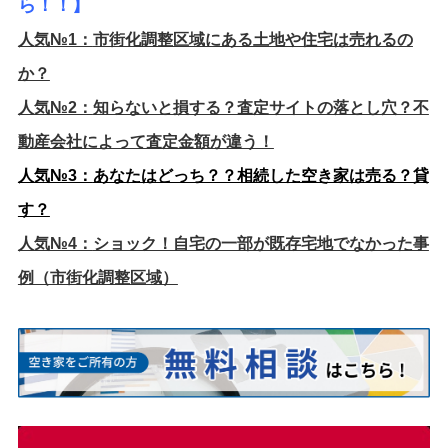
ら！！】
人気№1：
市街化調整区域にある土地や住宅は売れるの
か？
人気№2：
知らないと損する？査定サイトの落とし穴？不
動産会社によって査定金額が違う！
人気№3：
あなたはどっち？？相続した空き家は売る？貸
す？
人気№4：
ショック！自宅の一部が既存宅地でなかった事
例（市街化調整区域）