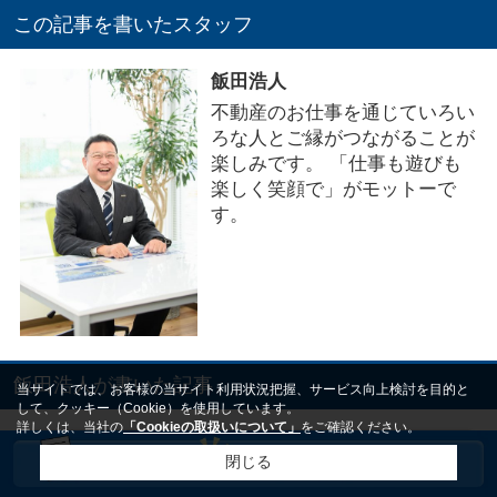
この記事を書いたスタッフ
飯田浩人
不動産のお仕事を通じていろい
ろな人とご縁がつながることが
楽しみです。 「仕事も遊びも
楽しく笑顔で」がモットーで
す。
飯田浩人が書いた記事
当サイトでは、お客様の当サイト利用状況把握、サービス向上検討を目的と
して、クッキー（Cookie）を使用しています。
詳しくは、当社の
「Cookieの取扱いについて」
をご確認ください。
閉じる