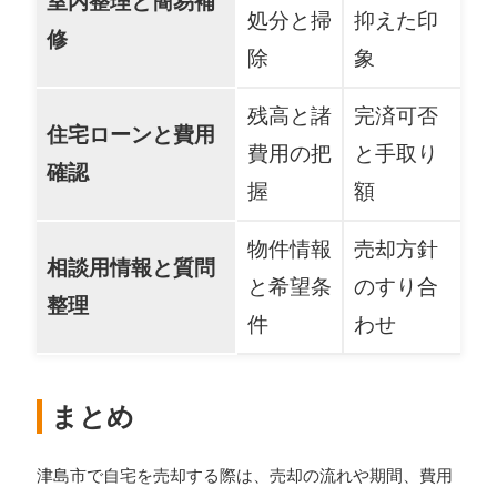
室内整理と簡易補
処分と掃
抑えた印
修
除
象
残高と諸
完済可否
住宅ローンと費用
費用の把
と手取り
確認
握
額
物件情報
売却方針
相談用情報と質問
と希望条
のすり合
整理
件
わせ
まとめ
津島市で自宅を売却する際は、売却の流れや期間、費用