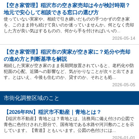
【空き家管理】稲沢市の空き家売却は今が検討時期？
地元で安心して相談できる窓口の選び方
使っていない実家や、相続で引き継いだものの手つかずの空き家
を、このまま持ち続けて良いのか迷っていませんか。何となく売却
した方が良い気はするものの、何から手を付ければいいの...
2026-05-14
【空き家管理】稲沢市の実家が空き家に？処分や売却
の進め方と判断基準を解説
相続した実家が空き家のまま長期間放置されていると、老朽化や防
犯面の心配、近隣への影響など、気がかりなことが次々と出てきま
す。とはいえ、今後も住むのか、貸すのか、それとも処...
2026-05-05
市街化調整区域のこと
【2026年RN】稲沢市不動産｜青地とは？
【稲沢市不動産】青地とは？青地とは、法務局に備え付けの公図で
青色に色付けされた部分で、国有地である水路や河川敷のことを示
しています。【青道】ともいいます。公図の色付けには...
2026-01-01