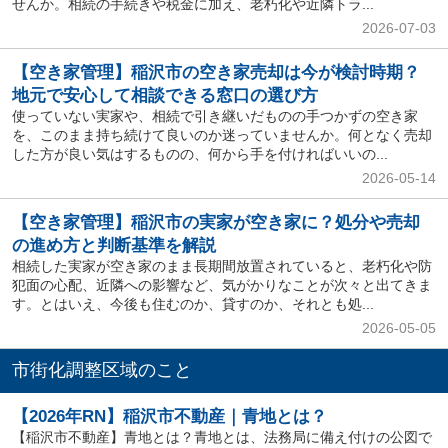
せんか。相続の手続きや税金に加え、老朽化や近隣トラ...
2026-07-03
【空き家管理】稲沢市の空き家売却は今が検討時期？
地元で安心して相談できる窓口の選び方
使っていない実家や、相続で引き継いだものの手つかずの空き家
を、このまま持ち続けて良いのか迷っていませんか。何となく売却
した方が良い気はするものの、何から手を付ければいいの...
2026-05-14
【空き家管理】稲沢市の実家が空き家に？処分や売却
の進め方と判断基準を解説
相続した実家が空き家のまま長期間放置されていると、老朽化や防
犯面の心配、近隣への影響など、気がかりなことが次々と出てきま
す。とはいえ、今後も住むのか、貸すのか、それとも処...
2026-05-05
市街化調整区域のこと
【2026年RN】稲沢市不動産｜青地とは？
【稲沢市不動産】青地とは？青地とは、法務局に備え付けの公図で