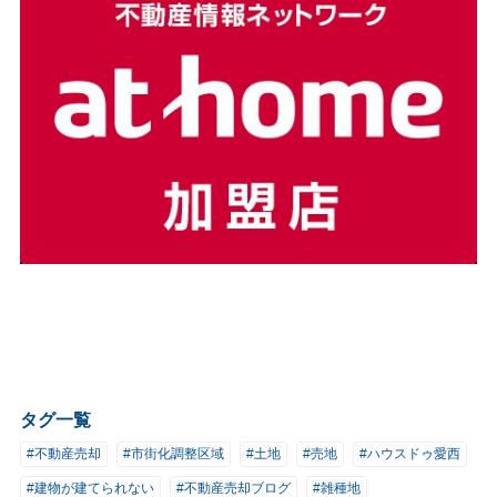
タグ一覧
#不動産売却
#市街化調整区域
#土地
#売地
#ハウスドゥ愛西
#建物が建てられない
#不動産売却ブログ
#雑種地