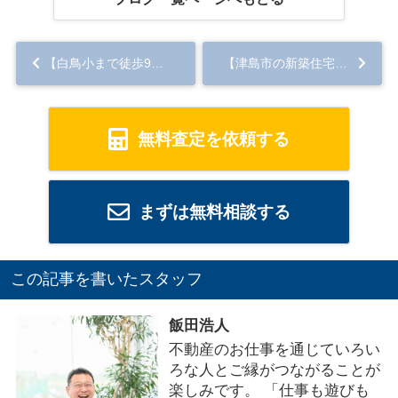
【白鳥小まで徒歩9分】 大工工事中♪弥富市前ケ平全１棟...
【津島市の新築住宅】完成間近！ 津島市中一色町 ...
無料査定を依頼する
まずは無料相談する
この記事を書いたスタッフ
飯田浩人
不動産のお仕事を通じていろい
ろな人とご縁がつながることが
楽しみです。 「仕事も遊びも