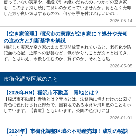
使っていない実家や、相続で引き継いだものの手つかずの空き家
を、このまま持ち続けて良いのか迷っていませんか。何となく売却
した方が良い気はするものの、何から手を付ければいいの...
2026-05-14
【空き家管理】稲沢市の実家が空き家に？処分や売却
の進め方と判断基準を解説
相続した実家が空き家のまま長期間放置されていると、老朽化や防
犯面の心配、近隣への影響など、気がかりなことが次々と出てきま
す。とはいえ、今後も住むのか、貸すのか、それとも処...
2026-05-05
市街化調整区域のこと
【2026年RN】稲沢市不動産｜青地とは？
【稲沢市不動産】青地とは？青地とは、法務局に備え付けの公図で
青色に色付けされた部分で、国有地である水路や河川敷のことを示
しています。【青道】ともいいます。公図の色付けには...
2026-01-01
【2024年】市街化調整区域の不動産売却！成功の秘訣