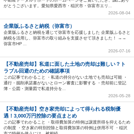
不動産トータルサポートのホームページをご覧いただき、誠にあり
がとうございます。愛知県愛西市・稲沢市・弥富市エリ...
2026-08-04
企業版ふるさと納税（弥富市）
企業版ふるさと納税を通じて弥富市を応援しました 企業版ふるさと
納税を活用し、弥富市の取り組みを支援させて頂きました！ →→
弥富市HP ...
2026-07-16
【不動産売却】私道に面した土地の売却は難しい？ト
ラブル回避のための確認事項
この記事でわかること ・私道の持分がない土地でも売却は可能 ・
通行・掘削承諾書がないとローン審査に影響する ・売却前に登記
簿・公図・測量図で私道持分を...
2026-05-28
【不動産売却】空き家売却によって得られる税制優
遇！3,000万円控除の要点まとめ
この記事でわかること ・取得費加算の特例は譲渡所得を抑えるため
の制度 ・空き家の特別控除と取得費加算の特例は併用不可 ・稲沢
市で特例を使うには、被相続...