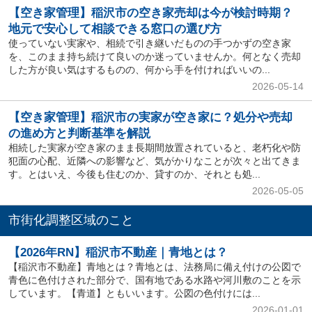
【空き家管理】稲沢市の空き家売却は今が検討時期？
地元で安心して相談できる窓口の選び方
使っていない実家や、相続で引き継いだものの手つかずの空き家
を、このまま持ち続けて良いのか迷っていませんか。何となく売却
した方が良い気はするものの、何から手を付ければいいの...
2026-05-14
【空き家管理】稲沢市の実家が空き家に？処分や売却
の進め方と判断基準を解説
相続した実家が空き家のまま長期間放置されていると、老朽化や防
犯面の心配、近隣への影響など、気がかりなことが次々と出てきま
す。とはいえ、今後も住むのか、貸すのか、それとも処...
2026-05-05
市街化調整区域のこと
【2026年RN】稲沢市不動産｜青地とは？
【稲沢市不動産】青地とは？青地とは、法務局に備え付けの公図で
青色に色付けされた部分で、国有地である水路や河川敷のことを示
しています。【青道】ともいいます。公図の色付けには...
2026-01-01