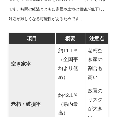
です。時間の経過とともに家屋や土地の価値が低下し、
対応が難しくなる可能性があるためです 。
項目
概要
注意点
約11.1％
老朽空
（全国平
き家の
空き家率
均より低
割合も
め）
高い
放置の
約42.1％
リスク
老朽・破損率
（県内最
が大き
高）