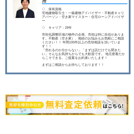
浩
◇ 保有資格
宅地建物取引士・一級建物アドバイザー・不動産キャリ
アパーソン・空き家マイスター・住宅ローンアドバイザ
ー
◇ キャリア：28年
市街化調整区域の物件の企画、売却は特に自信がありま
す。不動産（空き家）、相続のお悩みもお気軽にご相談
ください！！ 年間100件以上の売却相談を頂いていま
す！！
「売れるのか分からない」「まずは話だけでも聞きた
い」そんなお気持ちからでも大歓迎です。 地元密着だか
らこそできる、ご提案をお約束いたします！
まずは
ご相談
からお待ちしております！！