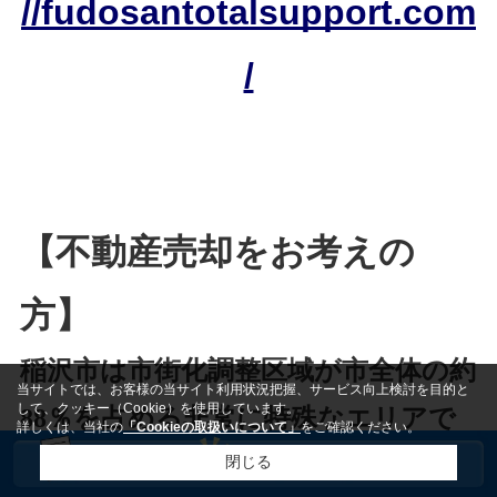
//fudosantotalsupport.com
/
【不動産売却をお考えの
方】
稲沢市は市街化調整区域が市全体の約
当サイトでは、お客様の当サイト利用状況把握、サービス向上検討を目的と
して、クッキー（Cookie）を使用しています。
88％を占める非常に特殊なエリアで
詳しくは、当社の
「Cookieの取扱いについて」
をご確認ください。
す。稲沢市
で不動産を売却を成功さ
閉じる