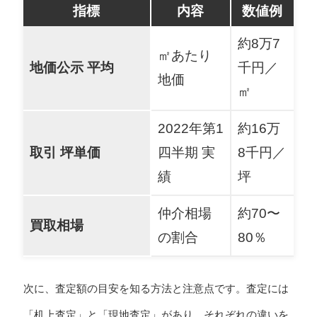
指標
内容
数値例
約8万7
㎡あたり
地価公示 平均
千円／
地価
㎡
2022年第1
約16万
取引 坪単価
四半期 実
8千円／
績
坪
仲介相場
約70〜
買取相場
の割合
80％
次に、査定額の目安を知る方法と注意点です。査定には
「机上査定」と「現地査定」があり、それぞれの違いを