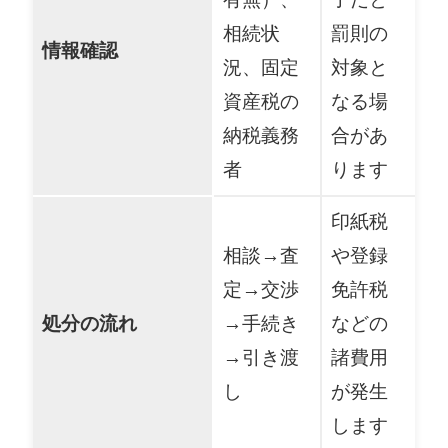
相続状
罰則の
情報確認
況、固定
対象と
資産税の
なる場
納税義務
合があ
者
ります
印紙税
相談→査
や登録
定→交渉
免許税
処分の流れ
→手続き
などの
→引き渡
諸費用
し
が発生
します