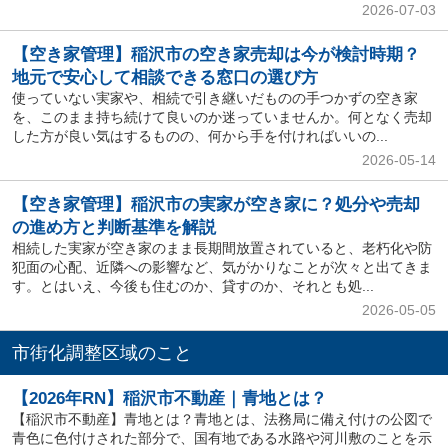
2026-07-03
【空き家管理】稲沢市の空き家売却は今が検討時期？
地元で安心して相談できる窓口の選び方
使っていない実家や、相続で引き継いだものの手つかずの空き家
を、このまま持ち続けて良いのか迷っていませんか。何となく売却
した方が良い気はするものの、何から手を付ければいいの...
2026-05-14
【空き家管理】稲沢市の実家が空き家に？処分や売却
の進め方と判断基準を解説
相続した実家が空き家のまま長期間放置されていると、老朽化や防
犯面の心配、近隣への影響など、気がかりなことが次々と出てきま
す。とはいえ、今後も住むのか、貸すのか、それとも処...
2026-05-05
市街化調整区域のこと
【2026年RN】稲沢市不動産｜青地とは？
【稲沢市不動産】青地とは？青地とは、法務局に備え付けの公図で
青色に色付けされた部分で、国有地である水路や河川敷のことを示