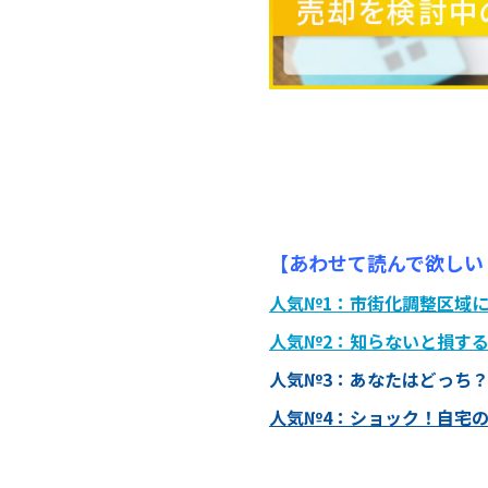
【あわせて読んで欲しい
人気№1：
市街化調整区域
人気№2：
知らないと損す
人気№3：
あなたはどっち
人気№4：
ショック！自宅