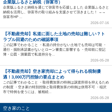
企業版ふるさと納税（弥富市）
企業版ふるさと納税を通じて弥富市を応援しました 企業版ふるさと
納税を活用し、弥富市の取り組みを支援させて頂きました！ →→
弥富市HP ...
2026-07-16
【不動産売却】私道に面した土地の売却は難しい？ト
ラブル回避のための確認事項
この記事でわかること ・私道の持分がない土地でも売却は可能 ・
通行・掘削承諾書がないとローン審査に影響する ・売却前に登記
簿・公図・測量図で私道持分を...
2026-05-28
【不動産売却】空き家売却によって得られる税制優
遇！3,000万円控除の要点まとめ
この記事でわかること ・取得費加算の特例は譲渡所得を抑えるため
の制度 ・空き家の特別控除と取得費加算の特例は併用不可 ・稲沢
市で特例を使うには、被相続...
2026-05-28
空き家のこと