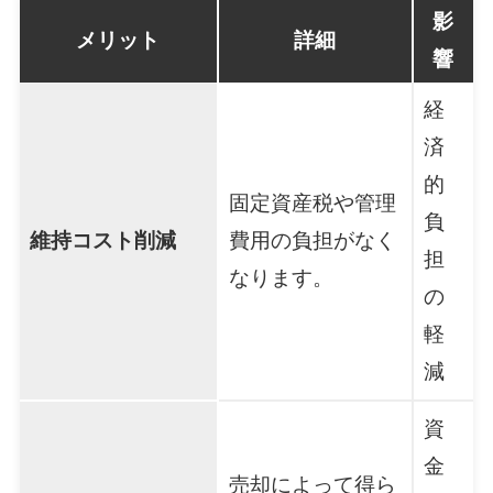
影
メリット
詳細
響
経
済
的
固定資産税や管理
負
維持コスト削減
費用の負担がなく
担
なります。
の
軽
減
資
金
売却によって得ら