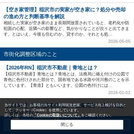
【空き家管理】稲沢市の実家が空き家に？処分や売却
の進め方と判断基準を解説
相続した実家が空き家のまま長期間放置されていると、老朽化や防
犯面の心配、近隣への影響など、気がかりなことが次々と出てきま
す。とはいえ、今後も住むのか、貸すのか、それとも処...
2026-05-05
市街化調整区域のこと
【2026年RN】稲沢市不動産｜青地とは？
【稲沢市不動産】青地とは？青地とは、法務局に備え付けの公図で
青色に色付けされた部分で、国有地である水路や河川敷のことを示
しています。【青道】ともいいます。公図の色付けには...
2026-01-01
当サイトでは、お客様の当サイト利用状況把握、サービス向上検討を目的と
【2024年】市街化調整区域の不動産売却！成功の秘訣
して、クッキー（Cookie）を使用しています。
と注意点とは？
詳しくは、当社の
「Cookieの取扱いについて」
をご確認ください。
【2024年】市街化調整区域の不動産売却！成功の秘訣と注意点と
閉じる
は？市街化調整区域にある実家を売却したいと考える方は多いでし
ょう。しかし、このエリアの不動産売却には特有の知...