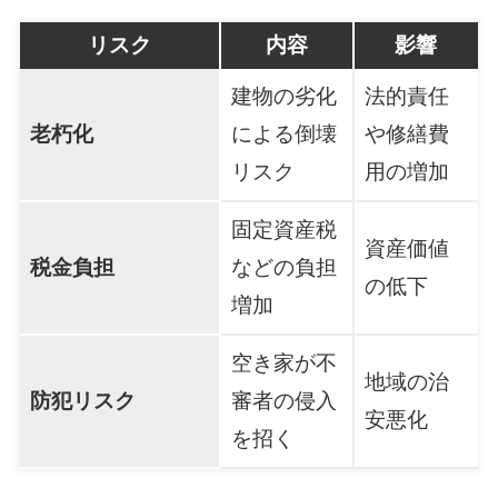
リスク
内容
影響
建物の劣化
法的責任
老朽化
による倒壊
や修繕費
リスク
用の増加
固定資産税
資産価値
税金負担
などの負担
の低下
増加
空き家が不
地域の治
防犯リスク
審者の侵入
安悪化
を招く