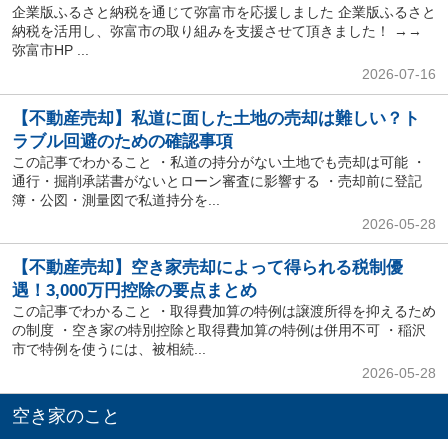
企業版ふるさと納税を通じて弥富市を応援しました 企業版ふるさと
納税を活用し、弥富市の取り組みを支援させて頂きました！ →→
弥富市HP ...
2026-07-16
【不動産売却】私道に面した土地の売却は難しい？ト
ラブル回避のための確認事項
この記事でわかること ・私道の持分がない土地でも売却は可能 ・
通行・掘削承諾書がないとローン審査に影響する ・売却前に登記
簿・公図・測量図で私道持分を...
2026-05-28
【不動産売却】空き家売却によって得られる税制優
遇！3,000万円控除の要点まとめ
この記事でわかること ・取得費加算の特例は譲渡所得を抑えるため
の制度 ・空き家の特別控除と取得費加算の特例は併用不可 ・稲沢
市で特例を使うには、被相続...
2026-05-28
空き家のこと