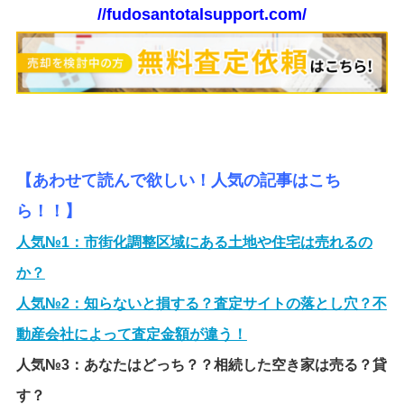
//fudosantotalsupport.com/
【あわせて読んで欲しい！人気の記事はこち
ら！！】
人気№1：
市街化調整区域にある土地や住宅は売れるの
か？
人気№2：
知らないと損する？査定サイトの落とし穴？不
動産会社によって査定金額が違う！
人気№3：
あなたはどっち？？相続した空き家は売る？貸
す？