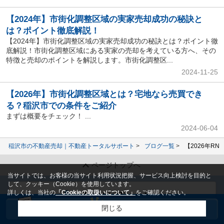
【2024年】市街化調整区域の実家売却成功の秘訣と
は？ポイント徹底解説！
【2024年】市街化調整区域の実家売却成功の秘訣とは？ポイント徹
底解説！市街化調整区域にある実家の売却を考えている方へ、その
特徴と売却のポイントを解説します。市街化調整区...
2024-11-25
【2026年】市街化調整区域とは？宅地なら売買でき
る？稲沢市での条件をご紹介
まずは概要をチェック！ ...
2024-06-04
稲沢市の不動産売却｜不動産トータルサポート
ブログ一覧
【2026年
ページトップへ
当サイトでは、お客様の当サイト利用状況把握、サービス向上検討を目的と
して、クッキー（Cookie）を使用しています。
詳しくは、当社の
「Cookieの取扱いについて」
をご確認ください。
電話でお問い合わせ
閉じる