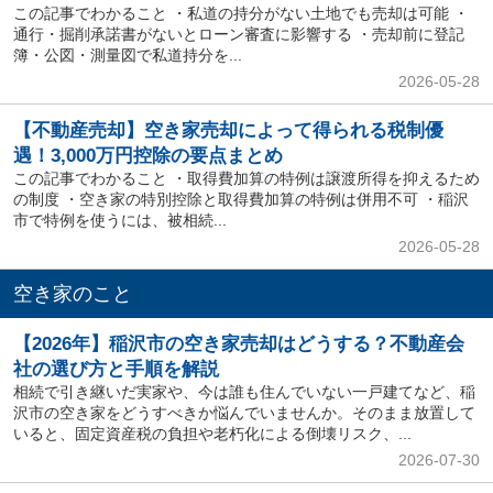
この記事でわかること ・私道の持分がない土地でも売却は可能 ・
通行・掘削承諾書がないとローン審査に影響する ・売却前に登記
簿・公図・測量図で私道持分を...
2026-05-28
【不動産売却】空き家売却によって得られる税制優
遇！3,000万円控除の要点まとめ
この記事でわかること ・取得費加算の特例は譲渡所得を抑えるため
の制度 ・空き家の特別控除と取得費加算の特例は併用不可 ・稲沢
市で特例を使うには、被相続...
2026-05-28
空き家のこと
【2026年】稲沢市の空き家売却はどうする？不動産会
社の選び方と手順を解説
相続で引き継いだ実家や、今は誰も住んでいない一戸建てなど、稲
沢市の空き家をどうすべきか悩んでいませんか。そのまま放置して
いると、固定資産税の負担や老朽化による倒壊リスク、...
2026-07-30