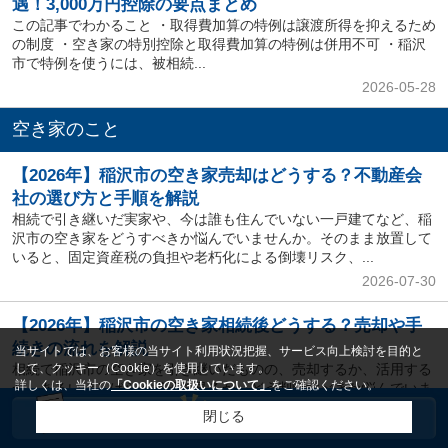
遇！3,000万円控除の要点まとめ
この記事でわかること ・取得費加算の特例は譲渡所得を抑えるため
の制度 ・空き家の特別控除と取得費加算の特例は併用不可 ・稲沢
市で特例を使うには、被相続...
2026-05-28
空き家のこと
【2026年】稲沢市の空き家売却はどうする？不動産会
社の選び方と手順を解説
相続で引き継いだ実家や、今は誰も住んでいない一戸建てなど、稲
沢市の空き家をどうすべきか悩んでいませんか。そのまま放置して
いると、固定資産税の負担や老朽化による倒壊リスク、...
2026-07-30
【2026年】稲沢市の空き家相続後どうする？売却や手
続きの流れを解説
当サイトでは、お客様の当サイト利用状況把握、サービス向上検討を目的と
相続で稲沢市の空き家を引き継いだものの、売却するか、活用する
して、クッキー（Cookie）を使用しています。
詳しくは、当社の
「Cookieの取扱いについて」
をご確認ください。
か、あるいはしばらく様子を見るか、どう判断すべきか悩んでいま
せんか。相続の手続きや税金に加え、老朽化や近隣トラ...
閉じる
2026-07-03