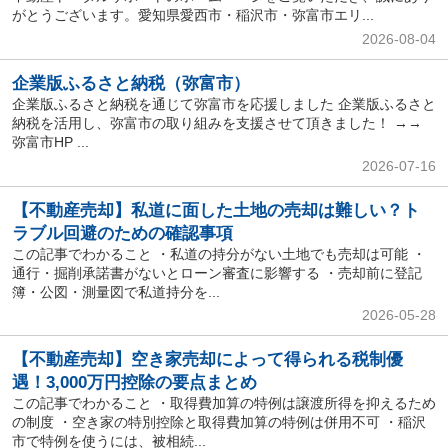
がとうございます。愛知県愛西市・稲沢市・弥富市エリ...
2026-08-04
企業版ふるさと納税（弥富市）
企業版ふるさと納税を通じて弥富市を応援しました 企業版ふるさと
納税を活用し、弥富市の取り組みを支援させて頂きました！ →→
弥富市HP ...
2026-07-16
【不動産売却】私道に面した土地の売却は難しい？ト
ラブル回避のための確認事項
この記事でわかること ・私道の持分がない土地でも売却は可能 ・
通行・掘削承諾書がないとローン審査に影響する ・売却前に登記
簿・公図・測量図で私道持分を...
2026-05-28
【不動産売却】空き家売却によって得られる税制優
遇！3,000万円控除の要点まとめ
この記事でわかること ・取得費加算の特例は譲渡所得を抑えるため
の制度 ・空き家の特別控除と取得費加算の特例は併用不可 ・稲沢
市で特例を使うには、被相続...