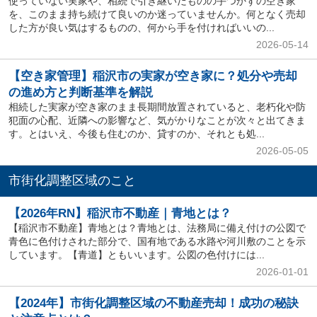
使っていない実家や、相続で引き継いだものの手つかずの空き家
を、このまま持ち続けて良いのか迷っていませんか。何となく売却
した方が良い気はするものの、何から手を付ければいいの...
2026-05-14
【空き家管理】稲沢市の実家が空き家に？処分や売却
の進め方と判断基準を解説
相続した実家が空き家のまま長期間放置されていると、老朽化や防
犯面の心配、近隣への影響など、気がかりなことが次々と出てきま
す。とはいえ、今後も住むのか、貸すのか、それとも処...
2026-05-05
市街化調整区域のこと
【2026年RN】稲沢市不動産｜青地とは？
【稲沢市不動産】青地とは？青地とは、法務局に備え付けの公図で
青色に色付けされた部分で、国有地である水路や河川敷のことを示
しています。【青道】ともいいます。公図の色付けには...
2026-01-01
【2024年】市街化調整区域の不動産売却！成功の秘訣