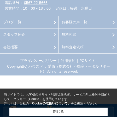
電話番号：
0567-22-5665
営業時間：10：00～18：00
定休日：毎週 水曜日
ブログ一覧
お客様の声一覧
スタッフ紹介
無料相談
会社概要
無料査定依頼
プライバシーポリシー
利用規約
PCサイト
Copyright(c) ハウスドゥ 愛西（株式会社不動産トータルサポー
ト） All rights reserved.
当サイトでは、お客様の当サイト利用状況把握、サービス向上検討を目的と
して、クッキー（Cookie）を使用しています。
詳しくは、当社の
「Cookieの取扱いについて」
をご確認ください。
閉じる