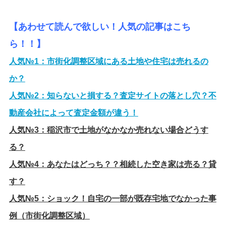
【あわせて読んで欲しい！人気の記事はこち
ら！！】
人気№1：
市街化調整区域にある土地や住宅は売れるの
か？
人気№2：
知らないと損する？査定サイトの落とし穴？不
動産会社によって査定金額が違う！
人気№3：
稲沢市で土地がなかなか売れない場合どうす
る？
人気№4：
あなたはどっち？？相続した空き家は売る？貸
す？
人気№5：
ショック！自宅の一部が既存宅地でなかった事
例（市街化調整区域）