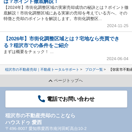
は？ポイント徹底解説！
【2024年】市街化調整区域の実家売却成功の秘訣とは？ポイント徹
底解説！市街化調整区域にある実家の売却を考えている方へ、その
特徴と売却のポイントを解説します。市街化調整区...
2024-11-25
【2026年】市街化調整区域とは？宅地なら売買でき
る？稲沢市での条件をご紹介
まずは概要をチェック！ ...
2024-06-04
稲沢市の不動産売却｜不動産トータルサポート
ブログ一覧
【弥富市不動
ページトップへ
電話でお問い合わせ
稲沢市の不動産売却のことなら
ハウスドゥ 愛西
〒496-8007 愛知県愛西市南河田町高台10-2