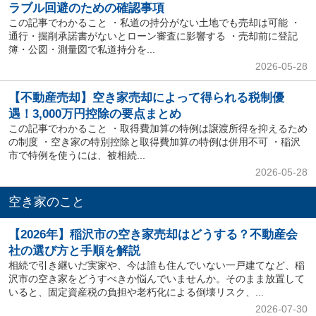
ラブル回避のための確認事項
この記事でわかること ・私道の持分がない土地でも売却は可能 ・
通行・掘削承諾書がないとローン審査に影響する ・売却前に登記
簿・公図・測量図で私道持分を...
2026-05-28
【不動産売却】空き家売却によって得られる税制優
遇！3,000万円控除の要点まとめ
この記事でわかること ・取得費加算の特例は譲渡所得を抑えるため
の制度 ・空き家の特別控除と取得費加算の特例は併用不可 ・稲沢
市で特例を使うには、被相続...
2026-05-28
空き家のこと
【2026年】稲沢市の空き家売却はどうする？不動産会
社の選び方と手順を解説
相続で引き継いだ実家や、今は誰も住んでいない一戸建てなど、稲
沢市の空き家をどうすべきか悩んでいませんか。そのまま放置して
いると、固定資産税の負担や老朽化による倒壊リスク、...
2026-07-30