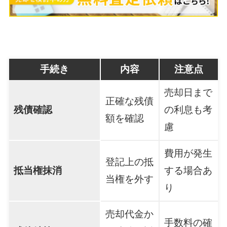
手続き
内容
注意点
売却日まで
正確な残債
残債確認
の利息も考
額を確認
慮
費用が発生
登記上の抵
抵当権抹消
する場合あ
当権を外す
り
売却代金か
手数料の確