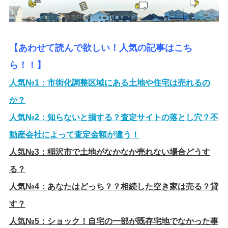
【あわせて読んで欲しい！人気の記事はこち
ら！！】
人気№1：
市街化調整区域にある土地や住宅は売れるの
か？
人気№2：
知らないと損する？査定サイトの落とし穴？不
動産会社によって査定金額が違う！
人気№3：
稲沢市で土地がなかなか売れない場合どうす
る？
人気№4：
あなたはどっち？？相続した空き家は売る？貸
す？
人気№5：
ショック！自宅の一部が既存宅地でなかった事