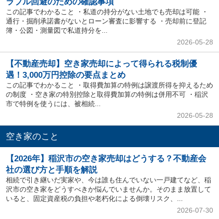
ラブル回避のための確認事項
この記事でわかること ・私道の持分がない土地でも売却は可能 ・
通行・掘削承諾書がないとローン審査に影響する ・売却前に登記
簿・公図・測量図で私道持分を...
2026-05-28
【不動産売却】空き家売却によって得られる税制優
遇！3,000万円控除の要点まとめ
この記事でわかること ・取得費加算の特例は譲渡所得を抑えるため
の制度 ・空き家の特別控除と取得費加算の特例は併用不可 ・稲沢
市で特例を使うには、被相続...
2026-05-28
空き家のこと
【2026年】稲沢市の空き家売却はどうする？不動産会
社の選び方と手順を解説
相続で引き継いだ実家や、今は誰も住んでいない一戸建てなど、稲
沢市の空き家をどうすべきか悩んでいませんか。そのまま放置して
いると、固定資産税の負担や老朽化による倒壊リスク、...
2026-07-30