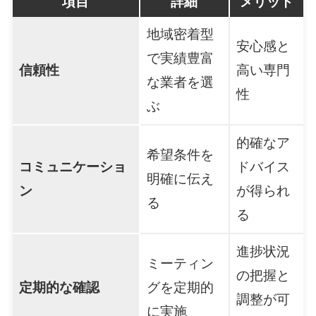
項目
詳細
メリット
地域密着型
安心感と
で実績豊富
信頼性
高い専門
な業者を選
性
ぶ
的確なア
希望条件を
コミュニケーショ
ドバイス
明確に伝え
ン
が得られ
る
る
進捗状況
ミーティン
の把握と
定期的な確認
グを定期的
調整が可
に実施