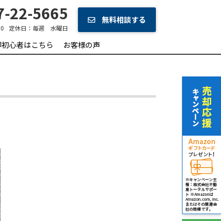
-22-5665
無料相談する
0
定休日：
毎週 水曜日
却初心者はこちら
お客様の声