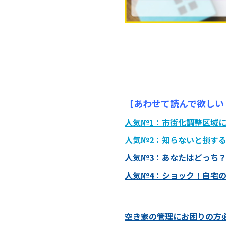
【あわせて読んで欲しい
人気№1：
市街化調整区域
人気№2：
知らないと損す
人気№3：
あなたはどっち
人気№4：
ショック！自宅
空き家の管理にお困りの方