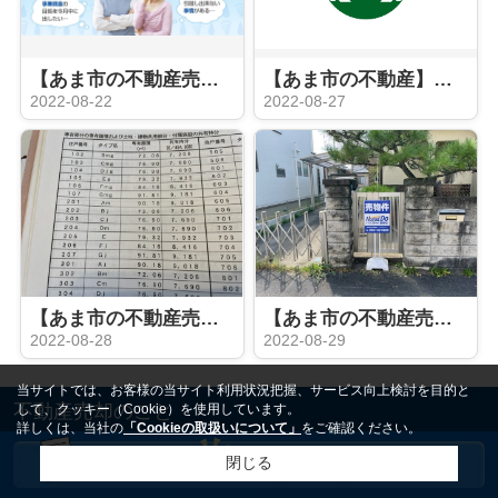
【あま市の不動産売却】家を売った後も住み続けるRN
【あま市の不動産】あま市
2022-08-22
2022-08-27
【あま市の不動産売却】マンション査定
【あま市の不動産売却】看板設置
2022-08-28
2022-08-29
当サイトでは、お客様の当サイト利用状況把握、サービス向上検討を目的と
不動産売却のこと
して、クッキー（Cookie）を使用しています。
詳しくは、当社の
「Cookieの取扱いについて」
をご確認ください。
企業版ふるさと納税（稲沢市）
閉じる
企業版ふるさと納税を通じて稲沢市を応援しましたいつも株式会社