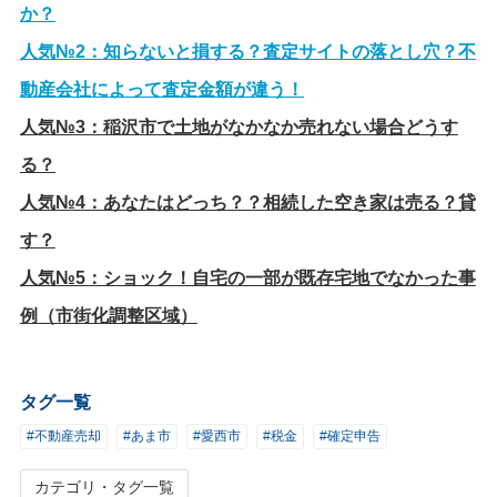
か？
人気№2：
知らないと損する？査定サイトの落とし穴？不
動産会社によって査定金額が違う！
人気№3：
稲沢市で土地がなかなか売れない場合どうす
る？
人気№4：
あなたはどっち？？相続した空き家は売る？貸
す？
人気№5：
ショック！自宅の一部が既存宅地でなかった事
例（市街化調整区域）
タグ一覧
#不動産売却
#あま市
#愛西市
#税金
#確定申告
カテゴリ・タグ一覧