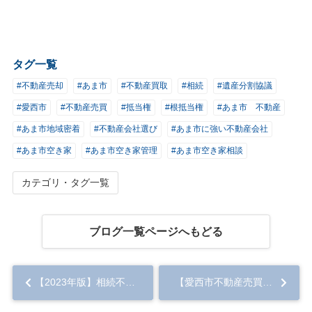
タグ一覧
#不動産売却
#あま市
#不動産買取
#相続
#遺産分割協議
#愛西市
#不動産売買
#抵当権
#根抵当権
#あま市 不動産
#あま市地域密着
#不動産会社選び
#あま市に強い不動産会社
#あま市空き家
#あま市空き家管理
#あま市空き家相談
カテゴリ・タグ一覧
ブログ一覧ページへもどる
【2023年版】相続不動産の売却で知っておきたい注意点とは？用意すべき必要書類もご紹介...
【愛西市不動産売買】 愛西市佐屋町宅地 中古住宅お引渡しありがとうございました！！...