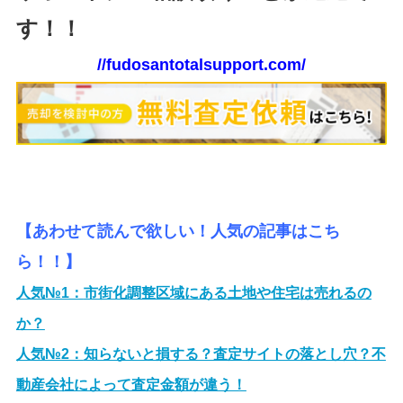
す！！
//fudosantotalsupport.com/
【あわせて読んで欲しい！人気の記事はこち
ら！！】
人気№1：
市街化調整区域にある土地や住宅は売れるの
か？
人気№2：
知らないと損する？査定サイトの落とし穴？不
動産会社によって査定金額が違う！