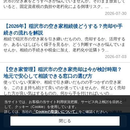
沢市の空き家をどうすべきか悩んでいませんか。そのまま放置して
いると、固定資産税の負担や老朽化による倒壊リスク、...
2026-07-30
【2026年】稲沢市の空き家相続後どうする？売却や手
続きの流れを解説
相続で稲沢市の空き家を引き継いだものの、売却するか、活用する
か、あるいはしばらく様子を見るか、どう判断すべきか悩んでいま
せんか。相続の手続きや税金に加え、老朽化や近隣トラ...
2026-07-03
【空き家管理】稲沢市の空き家売却は今が検討時期？
地元で安心して相談できる窓口の選び方
使っていない実家や、相続で引き継いだものの手つかずの空き家
を、このまま持ち続けて良いのか迷っていませんか。何となく売却
した方が良い気はするものの、何から手を付ければいいの...
2026-05-14
当サイトでは、お客様の当サイト利用状況把握、サービス向上検討を目的と
して、クッキー（Cookie）を使用しています。
詳しくは、当社の
「Cookieの取扱いについて」
をご確認ください。
【空き家管理】稲沢市の実家が空き家に？処分や売却
の進め方と判断基準を解説
閉じる
相続した実家が空き家のまま長期間放置されていると、老朽化や防