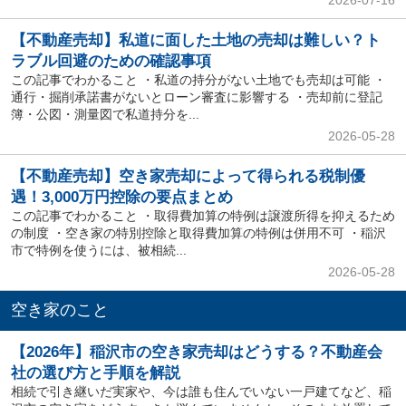
【不動産売却】私道に面した土地の売却は難しい？ト
ラブル回避のための確認事項
この記事でわかること ・私道の持分がない土地でも売却は可能 ・
通行・掘削承諾書がないとローン審査に影響する ・売却前に登記
簿・公図・測量図で私道持分を...
2026-05-28
【不動産売却】空き家売却によって得られる税制優
遇！3,000万円控除の要点まとめ
この記事でわかること ・取得費加算の特例は譲渡所得を抑えるため
の制度 ・空き家の特別控除と取得費加算の特例は併用不可 ・稲沢
市で特例を使うには、被相続...
2026-05-28
空き家のこと
【2026年】稲沢市の空き家売却はどうする？不動産会
社の選び方と手順を解説
相続で引き継いだ実家や、今は誰も住んでいない一戸建てなど、稲