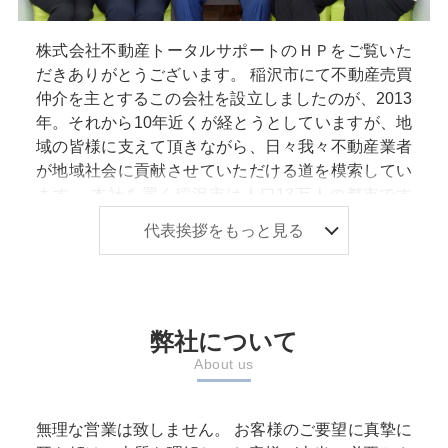
株式会社不動産トータルサポートのＨＰをご覧いた
だきありがとうございます。 稲沢市にて不動産売買
仲介を主とするこの会社を設立しましたのが、2013
年。それから10年近くが経とうとしていますが、地
域の皆様に支えて頂きながら、日々我々不動産業者
が地域社会に貢献させていただける道を模索してい
ます。 本社を置く稲沢市は人口13万人の都市です
が、市街化調整区域が市全体の８８％を占める不動
代表挨拶をもっと見る
産業者泣かせの街です。 起業する際に、迷わず稲沢
市でもさらに郊外にあたる西部エリアにて出店しま
した。人口減少、過疎化が囁かれているこのエリア
で少しでもお役立にたちたいという想いからです。
弊社について
その後、人口6万人、市全体の95％が市街化調整区
域を占める愛西市に出店し、ここでも地域の皆様に
About us
支えて頂いています。 2023年2月５日、津島市、弥
富市の不動産売買専門店として３店舗目の拠点をオ
無理な営業は致しません。 お客様のご要望に真摯に
ープンしました。私たちは、この西尾張で不動産業