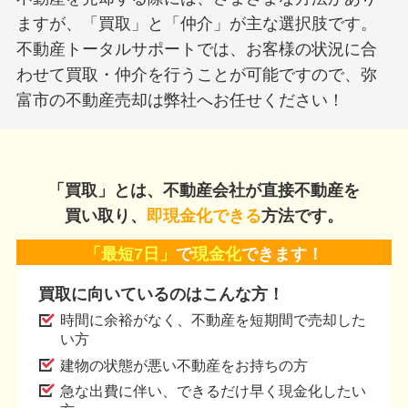
なければならなく
る。 ③契約書への記名 売買契約書や賃貸
も大きな影響を与
借契約書などに署名する。重要事項
ますが、「買取」と「仲介」が主な選択肢です。
・愛西市・津島
は、不動産を購入する際に、その物
不動産トータルサポートでは、お客様の状況に合
西尾張エリアで
する登記状況や都市計画法、建築基
わせて買取・仲介を行うことが可能ですので、弥
が活発に行われて
の他条例など、また契約に関する条
を正しく理解して
明を書面にしたものです。この書面
富市の不動産売却は弊社へお任せください！
トラブルに発展す
書）は宅建士の責任において発行さ
ん。今回は、「契
すので、作成した取引士が自身の資
契約不適合責任 売
氏名を記載し押印します。また、こ
主」「契約不適合責
を売主様や買主様に説明することも
「買取」とは、不動産会社が直接不動産を
産売買」といった検
資格がないとできません。売主様、
がら、契約不適合
重要事項説明を受け、契約に問題な
買い取り、
即現金化できる
方法です。
解説します。契約
して頂いて、初めて契約を締結する
合責任とは、売主
ります。ちなみに、契約書は取引士
「最短7日」
で
現金化
できます！
内容に適合してい
印をする必要はありますが、契約書
ます。以前の瑕疵
わせしたりするのは取引士以外の者
買取に向いているのはこんな方！
疵（欠陥）」があ
となっています。前述した３つの業
時間に余裕がなく、不動産を短期間で売却した
いました。しかし
資格がなくても可能となりますので
い方
項説明書などで約
相談を受けたり、物件の案内や説明
一致しているか」
することには取引士の資格は不要と
建物の状態が悪い不動産をお持ちの方
まり、「欠陥があ
になります。でも、ここで私の思う
急な出費に伴い、できるだけ早く現金化したい
、「契約内容と違
が、お客様は不動産会社に相談する