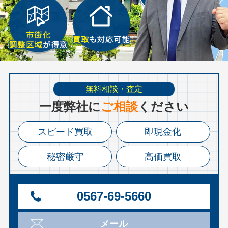
無料相談・査定
⼀度弊社に
ご相談
ください
スピード買取
即現金化
秘密厳守
高価買取
0567-69-5660
メール