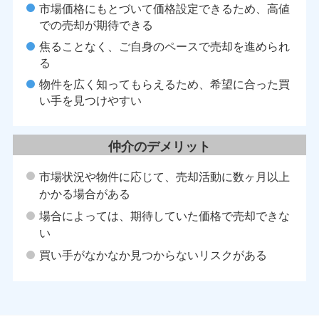
容や売主の告知内
というご質問に対する私の答えは、
市場価格にもとづいて価格設定できるため、高値
任の対象となるか
問題ないかもしれませんが、信頼関
での売却が期待できる
主が過去の雨漏り
な不動産の取引では問題になる場合
かった場合は、大
考えています。私が従事しています
焦ることなく、ご自身のペースで売却を進められ
能性があります。
トータルサポートでは、営業マン全
る
不適合が認められ
士の資格を保有しております。これ
物件を広く知ってもらえるため、希望に合った買
な権利がありま
様と一番最初に接点をもった担当営
い手を見つけやすい
や補修を求めるこ
が、お客様の大切な不動産の売却あ
雨漏り補修●シロア
入の「お引渡し」という最後の場面
などです。②代金減
かりとサポートさせて頂くためのポ
仲介のデメリット
や、修理しても契
のです。不動産のご売却をお考えの
は、購入代金の減
非ご相談ください。この記事の執筆
市場状況や物件に応じて、売却活動に数ヶ月以上
賠償請求契約不適
ログの担当者 飯田浩人 ◇ 保有
かかる場合がある
ついて、損害賠償
建物取引士・不動産キャリアパーソ
る可能性があるも
家マイスター・マンションリノベー
場合によっては、期待していた価格で売却できな
い費用●引越し費
ドバイザー・住宅ローンアドバイザ
い
す。④契約解除契約
保険募集人◇ キャリア：20年不動
重大な契約不適合
や売却は、不安を感じることが多い
買い手がなかなか見つからないリスクがある
られることもあり
す。不動産以外の諸費用など、なか
ける売主の注意点
りづらい事がたくさんあると思いま
という検索も非常に
も、ご安心ください。 私たちは単に
自分が知っている
取引をしている訳ではありません。