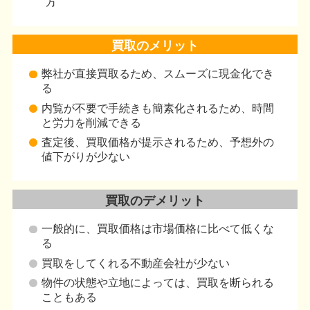
方
例えば、売買契約
「不動産のプロに聞いてみたい」と
」と記載されてい
からご連絡をされるのではないでし
後に雨漏りが見つ
その相談相手が、取引士の資格を持
買取のメリット
責任が認められる
いというのは本当にプロなのでしょ
、「過去に雨漏り
分の大切な資産の売却や資産となる
弊社が直接買取るため、スムーズに現金化でき
でも雨漏りがあ
購入について信頼をもって頼むこと
る
記され、買主がそ
でしょうか？確かに資格によってで
内覧が不要で手続きも簡素化されるため、時間
場合には、原則と
以外だから問題ないという考え方も
と労力を削減できる
れません。瑕疵担
います。でも、その担当者を信頼し
、「売主が知らな
ることとなっても、結局はその者と
査定後、買取価格が提示されるため、予想外の
常では発見できな
が売買にとって最も重大な重要事項
値下がりが少ない
ケースが多く、判
うことになります。私が過去に経験
た。現在の契約不
で「これはあり得ないな」と思った
」が判断の中心と
の店舗の正社員はだれも取引士の資
買取のデメリット
項説明書、物件状
ておらず、パート従業員の女性が重
表などの記載内容
明を行っていました。私は売主とい
一般的に、買取価格は市場価格に比べて低くな
す。そのため、契
その場所にいたのですが、全く物件
る
度が、以前にも増
理解しておらず、間違った説明をす
買取をしてくれる不動産会社が少ない
契約不適合となる
あったため、私が代わりに買主様に
物件の状態や立地によっては、買取を断られる
題となる代表的な
ていました。おそらく、パート従業
こともある
物に関する契約不
士は役割分担で重要事項説明書を読