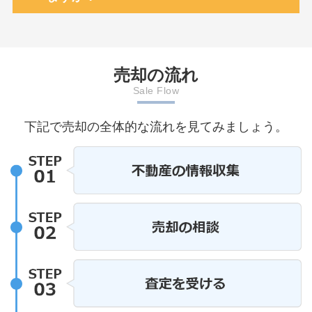
事項説明書、設備
がこれまで以上に
は物件の状況を誠
容を十分に理解し
とが、トラブル防
売却の流れ
古住宅ではホーム
Sale Flow
、地域事情に詳し
効です。ハウスド
下記で売却の全体的な流れを見てみましょう。
着の強みを活か
不動産売買を安心
サポートしていま
ご検討中の方は、
契約前の疑問や不
・納得の不動産取
アパーソン・空き
リノベーションア
ドバイザー・損害
とが多いと思いま