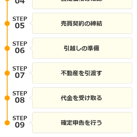
買主は契約不適合
売主へ通知する必要
ると、契約不適合
能性があります。
よう」と放置せ
やかに仲介会社や
です。中古住宅で
では、「現状有
多くあります。し
れているからとい
されるわけではあ
、告知書にどのよ
かによって判断さ
買主ともに、契約
約することが何よ
産売買を行う際の
市街化区域だけで
を含む不動産取引
の制限や利用条件
の低い地域では水
ません。契約不適