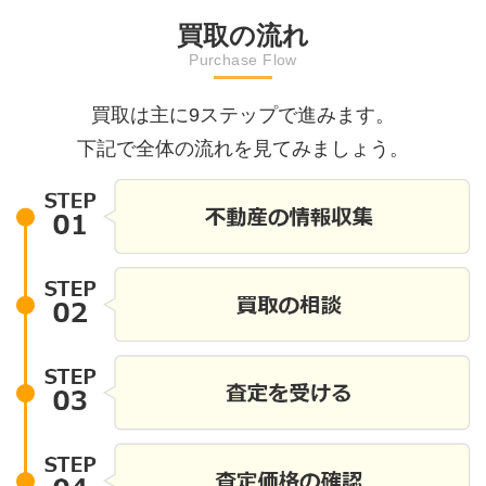
伝える義務があり
次のライフステージを造るお手伝い
買取の流れ
シロアリ駆除歴●
ます。 「買ってよかった」「売って
Purchase Flow
水設備の不具合●
た」というお客様のお言葉が私たち
は、可能な限り告知
報酬です。年間100件以上の売却相
知られなければ大
ています！！「売れるのか分からな
買取は主に9ステップで進みます。
すると、後に契約
ずは話だけでも聞きたい」そんなお
下記で全体の流れを見てみましょう。
害賠償や訴訟に発
らでも大歓迎です。 地元密着だから
売却前には、仲介
る、ご提案をお約束いたします！ま
伝え、物件状況報
談からお待ちしております！！弥富
成することが重要
化調整区域が市全体の約77％を占め
イント一方で、
エリアです。弥富市で不動産を売却
として知っておきた
せるには地域に密着し市街化調整区
合責任は万能では
な会社＝（株）不動産トータルサポ
内容を確認する責
相談頂くのが近道です！！
https://fudosantotalsupport.com/
契約書をよく読む●
設備表を確認する●
は契約前に質問する
かせません。ま
ンスペクション
ることで、見えな
性があります。通