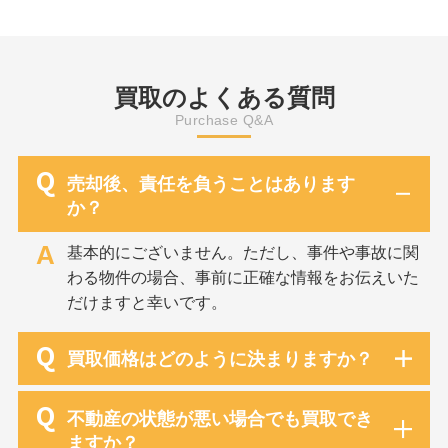
土地や法令上の制
る場合がありま
ハザードマップや
制限、境界の状況
が大切です。地域
買取のよくある質問
であれば、物件の
Purchase Q&A
や行政手続きにつ
受けることができ
屋がサポートしま
Q
売却後、責任を負うことはあります
は、弥富市・愛西
か？
村を中心に、不動
ています。契約不
A
もちろん、売却前
基本的にございません。ただし、事件や事故に関
ク確認、契約書の
わる物件の場合、事前に正確な情報をお伝えいた
一つひとつ丁寧に
だけますと幸いです。
却後のトラブルを
心して購入した
Q
前の段階からぜひ
買取価格はどのように決まりますか？
約不適合責任は、
不動産取引を行う
Q
不動産の状態が悪い場合でも買取でき
20年の民法改正以
ているか」が判断
ますか？