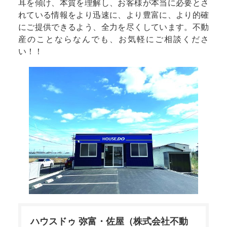
耳を傾け、本質を理解し、お客様が本当に必要とさ
を通じて地域の発展に貢献したいのです。 不動産
れている情報をより迅速に、より豊富に、より的確
は、一生に一度のお買い物です。また、ご所有の不
にご提供できるよう、全力を尽くしています。不動
動産の売却をするには、大きなご決断があるかと思
産のことならなんでも、お気軽にご相談くださ
います。不動産を買うのも、売るのも絶対に失敗し
い！！
たくない！どこに依頼したらよいか、ご不安でいっ
ぱいかと思います。 そんなときは、どうか、我々に
お声掛けください。我々は、『最高の商品とサービ
スをご提供する』為、日々、不断の努力を欠かさ
ず、地域を走り回っています。 お客様が、求める不
動産業者。それが、株式会社不動産トータルサポー
トです。
ハウスドゥ 弥富・佐屋（株式会社不動