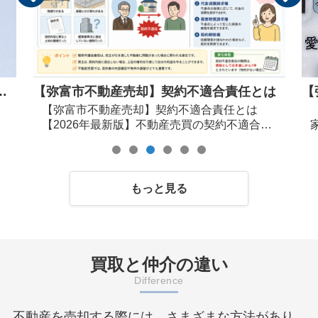
約不適合責任とは
【弥富市不動産売却】宅地建物取
不適合責任とは
【弥富市不動産売却】宅地建物取
売買の契約不適合責
家資格で人気のある資格「宅建士」
ておくべきポイン
称は宅地建物取引士。主婦や学生な
弥富・佐屋不動産
者も多くみられ、不動産業に全く関
適合責任」の相談
い人が資格を持っていたりもします
買では、「引渡し
不動産業に従事している者なのに資
もっと見る
「シロアリ被害が
ていない人が意外と多いのも驚きで
契約内容と違って
産業に従事しているのに【資格が無
発生することがあ
ないのか？】という質問を頂くこと
大きく関わるのが
すが、宅建士は具体的には以下の業
0年4月の民法改正
ために必要な資格です。主な業務は3つ
買取と仲介の違い
担保責任」は廃止
重要事項の説明 契約前に買主や借主へ物
Difference
という制度へ変更
件や契約内容を説明する。 ②重要事項説明書
り、売主・買主双
への記名 説明書に宅建士として署名す
不動産を売却する際には、さまざまな方法があり