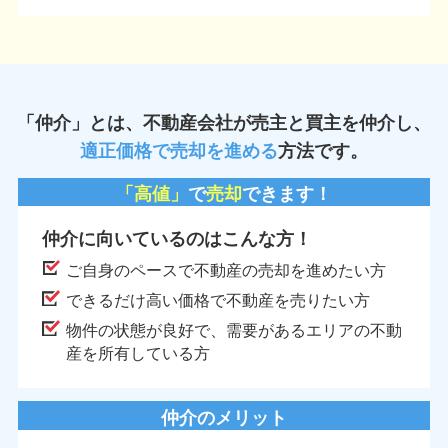
●基礎や柱など構
仕事を任されていたんだろうと思い
●給排水設備の故障
動産という人生において非常に高額
建物の傾き●耐震
をする契約の場で、担当営業マンを
合●床下や天井裏の
契約まで至ったはずなのに、物件を
が代表的な契約不
理解していない者から重要事項説明
約不適合●土地面積
というのは、買主様が可哀そうだな
「仲介」とは、不動産会社が売主と買主を仲介し、
の存在●地中埋設
しまいました。また、重要事項説明
適正価格で売却を進める
方法です。
汚染●地盤沈下●擁
で字の如く「重要な事項を説明する
昔から住宅地とし
す。ですが、大半が重要事項説明書
「高値」
で
売却
できます！
でなく、農地転用
あることをそのまま読むだけのいわ
す。そのため、地
要事項朗読」になっている場合が多
仲介に向いているのはこんな方！
ラブルには特に注
変残念です。一般の方には見慣れな
責任で最も多い
語が羅列している文章をただ単に読
ご自身のペースで不動産の売却を進めたい方
任 雨漏り」という
解できるとは思えません。本来なら
できるだけ高い価格で不動産を売りたい方
ているように、中
語を解説しながなら対象不動産には
ラブルの一つが雨
に関係してくるかを説明していくこ
物件の状態が良好で、需要があるエリアの不動
時には気づかず、
なのだと私は考えています。契約者
産を所有している方
て初めて発覚する
得て頂く重要事項説明を行うと軽く
●天井にシミができ
はかかるはずですが、30分くらいで
小屋裏で雨水が侵入
わらせてしまう業者が多いのが現状
仲介のメリット
水漏れしたこのよう
頭に戻り、【資格が無くて問題ない