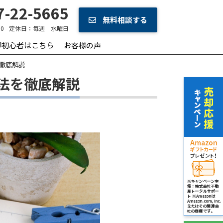
-22-5665
無料相談する
0
定休日：
毎週 水曜日
却初心者はこちら
お客様の声
徹底解説
法を徹底解説