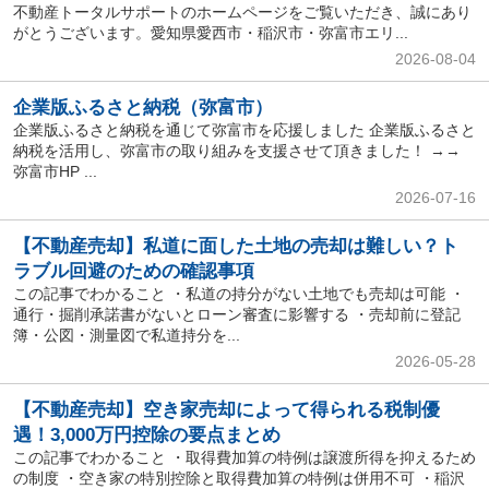
不動産トータルサポートのホームページをご覧いただき、誠にあり
がとうございます。愛知県愛西市・稲沢市・弥富市エリ...
2026-08-04
企業版ふるさと納税（弥富市）
企業版ふるさと納税を通じて弥富市を応援しました 企業版ふるさと
納税を活用し、弥富市の取り組みを支援させて頂きました！ →→
弥富市HP ...
2026-07-16
【不動産売却】私道に面した土地の売却は難しい？ト
ラブル回避のための確認事項
この記事でわかること ・私道の持分がない土地でも売却は可能 ・
通行・掘削承諾書がないとローン審査に影響する ・売却前に登記
簿・公図・測量図で私道持分を...
2026-05-28
【不動産売却】空き家売却によって得られる税制優
遇！3,000万円控除の要点まとめ
この記事でわかること ・取得費加算の特例は譲渡所得を抑えるため
の制度 ・空き家の特別控除と取得費加算の特例は併用不可 ・稲沢