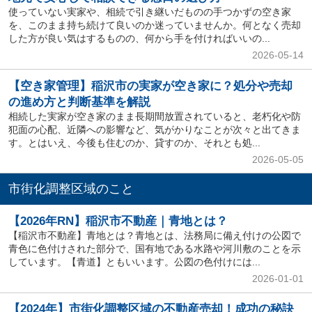
使っていない実家や、相続で引き継いだものの手つかずの空き家
を、このまま持ち続けて良いのか迷っていませんか。何となく売却
した方が良い気はするものの、何から手を付ければいいの...
2026-05-14
【空き家管理】稲沢市の実家が空き家に？処分や売却
の進め方と判断基準を解説
相続した実家が空き家のまま長期間放置されていると、老朽化や防
犯面の心配、近隣への影響など、気がかりなことが次々と出てきま
す。とはいえ、今後も住むのか、貸すのか、それとも処...
2026-05-05
市街化調整区域のこと
【2026年RN】稲沢市不動産｜青地とは？
【稲沢市不動産】青地とは？青地とは、法務局に備え付けの公図で
青色に色付けされた部分で、国有地である水路や河川敷のことを示
しています。【青道】ともいいます。公図の色付けには...
2026-01-01
【2024年】市街化調整区域の不動産売却！成功の秘訣