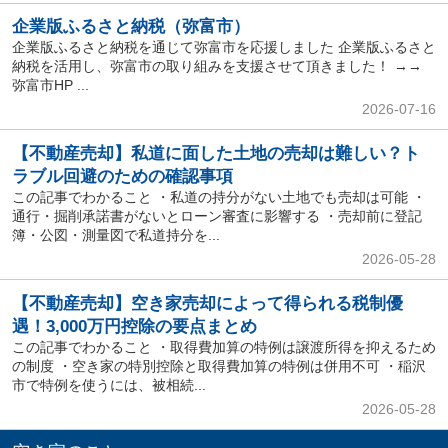
企業版ふるさと納税（弥富市）
企業版ふるさと納税を通じて弥富市を応援しました 企業版ふるさと
納税を活用し、弥富市の取り組みを支援させて頂きました！ →→
弥富市HP ...
2026-07-16
【不動産売却】私道に面した土地の売却は難しい？ト
ラブル回避のための確認事項
この記事でわかること ・私道の持分がない土地でも売却は可能 ・
通行・掘削承諾書がないとローン審査に影響する ・売却前に登記
簿・公図・測量図で私道持分を...
2026-05-28
【不動産売却】空き家売却によって得られる税制優
遇！3,000万円控除の要点まとめ
この記事でわかること ・取得費加算の特例は譲渡所得を抑えるため
の制度 ・空き家の特別控除と取得費加算の特例は併用不可 ・稲沢
市で特例を使うには、被相続...
2026-05-28