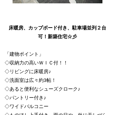
床暖房、カップボード付き、駐車場並列２台
可！新築住宅☆彡
「建物ポイント」
◇収納力の高いＷＩＣ付！！
◇リビングに床暖房♪
◇洗面室は広々約3帖！
◇あると便利なシューズクローク♪
◇パントリー付き♪
◇ワイドバルコニー