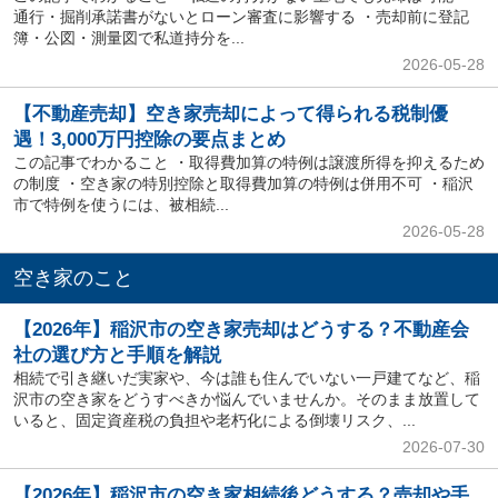
通行・掘削承諾書がないとローン審査に影響する ・売却前に登記
簿・公図・測量図で私道持分を...
2026-05-28
【不動産売却】空き家売却によって得られる税制優
遇！3,000万円控除の要点まとめ
この記事でわかること ・取得費加算の特例は譲渡所得を抑えるため
の制度 ・空き家の特別控除と取得費加算の特例は併用不可 ・稲沢
市で特例を使うには、被相続...
2026-05-28
空き家のこと
【2026年】稲沢市の空き家売却はどうする？不動産会
社の選び方と手順を解説
相続で引き継いだ実家や、今は誰も住んでいない一戸建てなど、稲
沢市の空き家をどうすべきか悩んでいませんか。そのまま放置して
いると、固定資産税の負担や老朽化による倒壊リスク、...
2026-07-30
【2026年】稲沢市の空き家相続後どうする？売却や手