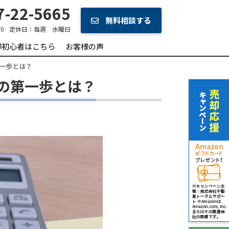
-22-5665
無料相談する
0
定休日：
毎週 水曜日
却初心者はこちら
お客様の声
一歩とは？
の第一歩とは？