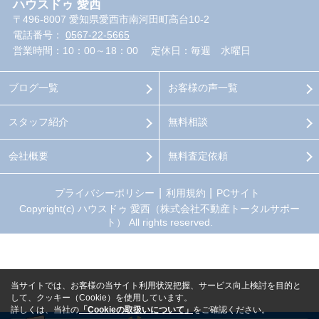
ハウスドゥ 愛西
〒496-8007 愛知県愛西市南河田町高台10-2
電話番号：
0567-22-5665
営業時間：10：00～18：00
定休日：毎週 水曜日
ブログ一覧
お客様の声一覧
スタッフ紹介
無料相談
会社概要
無料査定依頼
プライバシーポリシー
利用規約
PCサイト
Copyright(c) ハウスドゥ 愛西（株式会社不動産トータルサポー
ト） All rights reserved.
当サイトでは、お客様の当サイト利用状況把握、サービス向上検討を目的と
して、クッキー（Cookie）を使用しています。
詳しくは、当社の
「Cookieの取扱いについて」
をご確認ください。