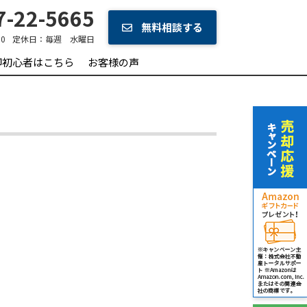
-22-5665
無料相談する
0
定休日：
毎週 水曜日
却初心者はこちら
お客様の声