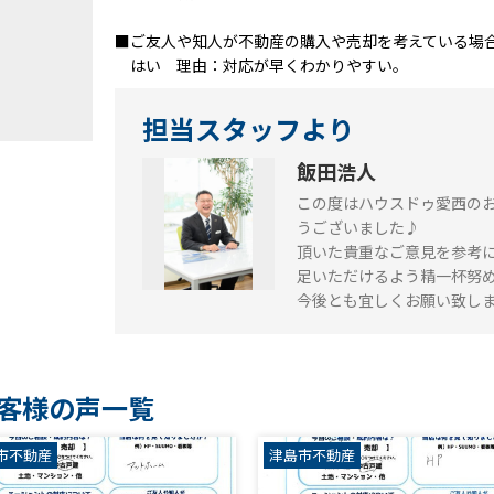
■ご友人や知人が不動産の購入や売却を考えている場
はい 理由：対応が早くわかりやすい。
担当スタッフより
飯田浩人
この度はハウスドゥ愛西の
うございました♪
頂いた貴重なご意見を参考
足いただけるよう精一杯努
今後とも宜しくお願い致し
客様の声一覧
市不動産
津島市不動産