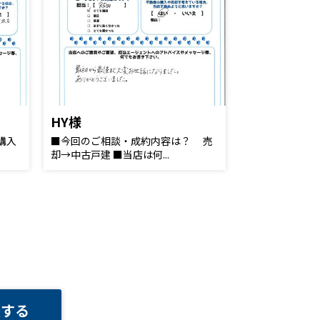
HY様
購入
■今回のご相談・成約内容は？ 売
却→中古戸建 ■当店は何...
談する