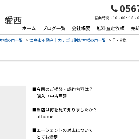
0567
営業時間：
10：00～18：0
ホーム
ブログ一覧
会社概要
無料査定依頼
売
客様の声一覧
津島市不動産｜カテゴリ別お客様の声一覧
T・K様
■今回のご相談・成約内容は？
購入→中古戸建
■当店は何を見て知りましたか？
athome
■エージェントの対応について
とても満足