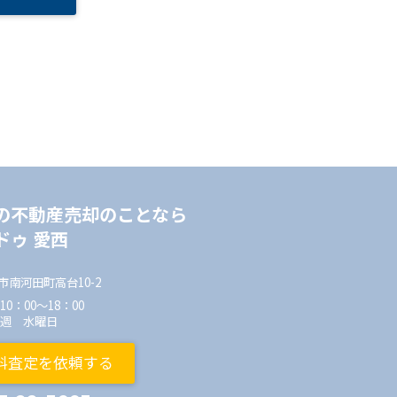
の不動産売却のことなら
ドゥ 愛西
市南河田町高台10-2
0：00～18：00
毎週 水曜日
料査定を依頼する