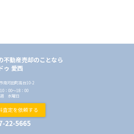
の不動産売却のことなら
ドゥ 愛西
市南河田町高台10-2
0：00～18：00
毎週 水曜日
料査定を依頼する
7-22-5665