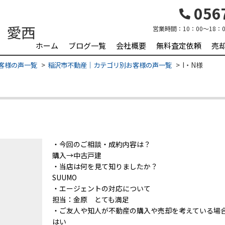
0567
営業時間：
10：00～18：0
ホーム
ブログ一覧
会社概要
無料査定依頼
売
客様の声一覧
稲沢市不動産｜カテゴリ別お客様の声一覧
I・N様
・今回のご相談・成約内容は？
購入→中古戸建
・当店は何を見て知りましたか？
SUUMO
・エージェントの対応について
担当：金原 とても満足
・ご友人や知人が不動産の購入や売却を考えている場
はい