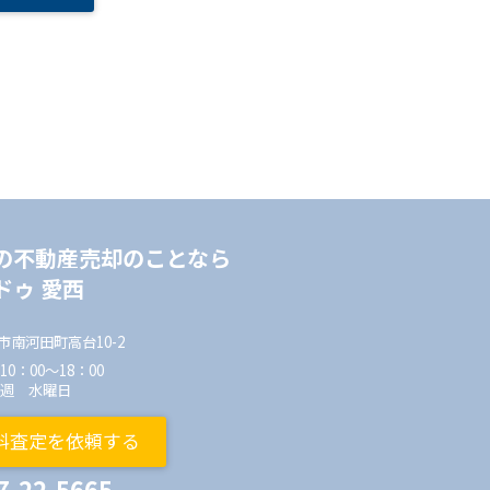
の不動産売却のことなら
ドゥ 愛西
市南河田町高台10-2
0：00～18：00
毎週 水曜日
料査定を依頼する
7-22-5665