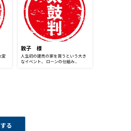
敦子 様
大変
人生初の建売の家を買うという大き
.
なイベント、 ローンの仕組み...
談する