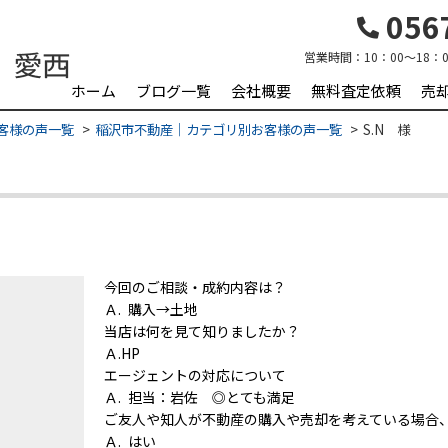
0567
営業時間：
10：00～18：0
ホーム
ブログ一覧
会社概要
無料査定依頼
売
客様の声一覧
稲沢市不動産｜カテゴリ別お客様の声一覧
S.N 様
今回のご相談・成約内容は？
Ａ. 購入→土地
当店は何を見て知りましたか？
Ａ.HP
エージェントの対応について
Ａ. 担当：岩佐 ◎とても満足
ご友人や知人が不動産の購入や売却を考えている場合
Ａ. はい