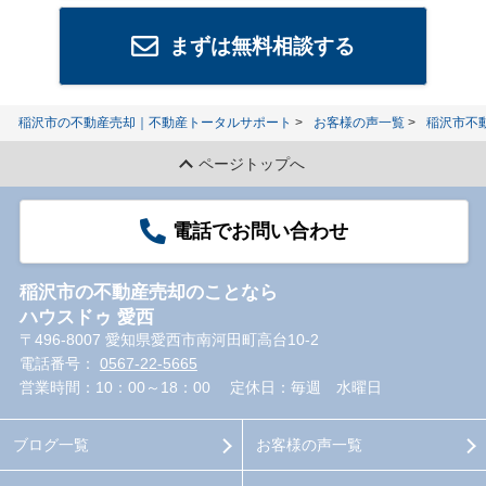
まずは無料相談する
稲沢市の不動産売却｜不動産トータルサポート
お客様の声一覧
稲沢市不
ページトップへ
電話でお問い合わせ
稲沢市の不動産売却のことなら
ハウスドゥ 愛西
〒496-8007 愛知県愛西市南河田町高台10-2
電話番号：
0567-22-5665
営業時間：10：00～18：00
定休日：毎週 水曜日
ブログ一覧
お客様の声一覧