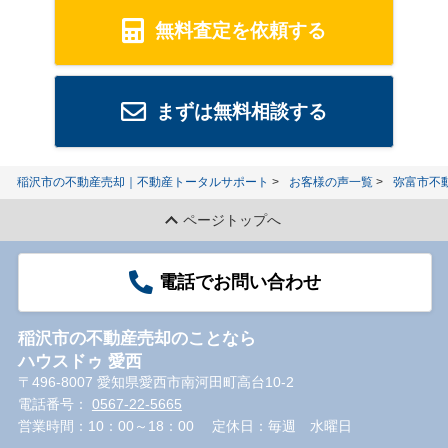
無料査定を依頼する
まずは無料相談する
稲沢市の不動産売却｜不動産トータルサポート
お客様の声一覧
弥富市不
ページトップへ
電話でお問い合わせ
稲沢市の不動産売却のことなら
ハウスドゥ 愛西
〒496-8007 愛知県愛西市南河田町高台10-2
電話番号：
0567-22-5665
営業時間：10：00～18：00
定休日：毎週 水曜日